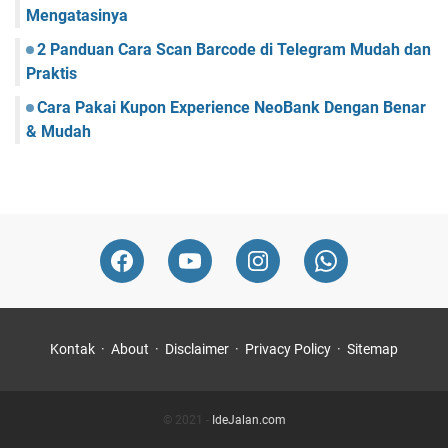
Mengatasinya
2 Panduan Cara Scan Barcode di Telegram Mudah dan
Praktis
Cara Pakai Kupon Experience NeoBank Dengan Benar
& Mudah
Kontak
About
Disclaimer
Privacy Policy
Sitemap
© 2021 -
IdeJalan.com