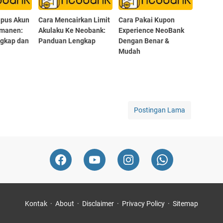
pus Akun
Cara Mencairkan Limit
Cara Pakai Kupon
rmanen:
Akulaku Ke Neobank:
Experience NeoBank
gkap dan
Panduan Lengkap
Dengan Benar &
Mudah
Postingan Lama
Kontak
About
Disclaimer
Privacy Policy
Sitemap