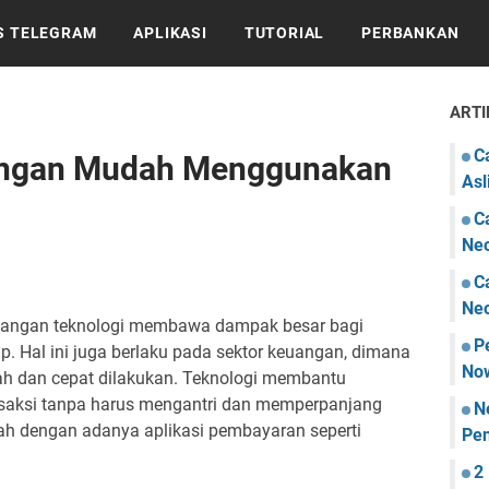
S TELEGRAM
APLIKASI
TUTORIAL
PERBANKAN
ARTI
C
dengan Mudah Menggunakan
Asl
C
Ne
C
Ne
embangan teknologi membawa dampak besar bagi
P
 Hal ini juga berlaku pada sektor keuangan, dimana
Now
h dan cepat dilakukan. Teknologi membantu
saksi tanpa harus mengantri dan memperpanjang
N
ah dengan adanya aplikasi pembayaran seperti
Pen
2